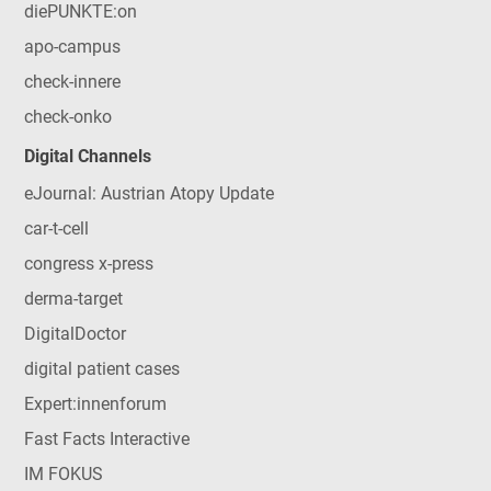
diePUNKTE:on
apo-campus
check-innere
check-onko
Digital Channels
eJournal: Austrian Atopy Update
car-t-cell
congress x-press
derma-target
DigitalDoctor
digital patient cases
Expert:innenforum
Fast Facts Interactive
IM FOKUS