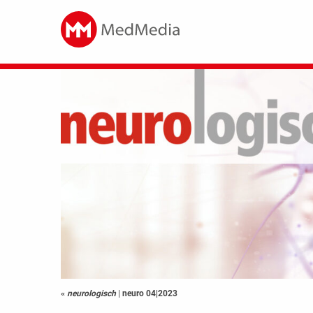
«
neurologisch
|
neuro 04|2023