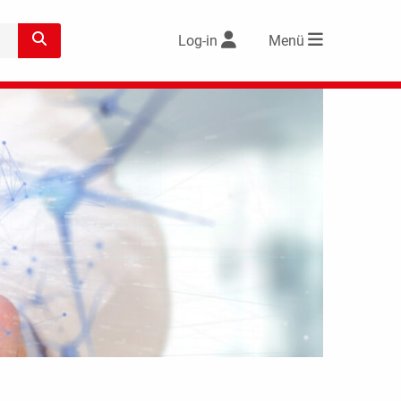
Log-in
Menü