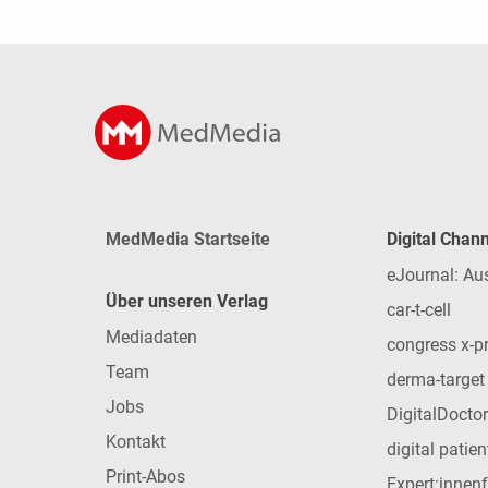
MedMedia Startseite
Digital Chan
eJournal: Au
Über unseren Verlag
car-t-cell
Mediadaten
congress x-p
Team
derma-target
Jobs
DigitalDoctor
Kontakt
digital patie
Print-Abos
Expert:innen