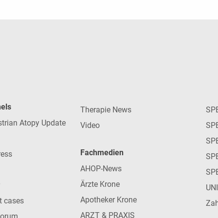
nels
Therapie News
SP
strian Atopy Update
Video
SP
SP
Fachmedien
ress
SPE
AHOP-News
SP
Ärzte Krone
UN
Apotheker Krone
nt cases
Zah
ARZT & PRAXIS
forum