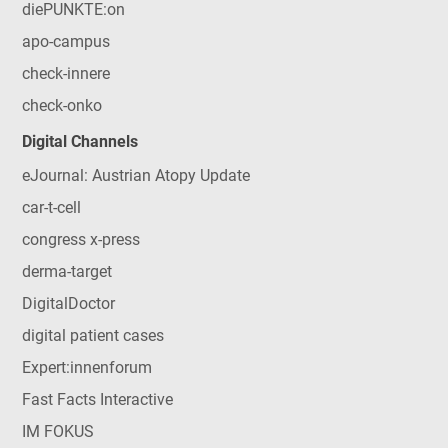
diePUNKTE:on
apo-campus
check-innere
check-onko
Digital Channels
eJournal: Austrian Atopy Update
car-t-cell
congress x-press
derma-target
DigitalDoctor
digital patient cases
Expert:innenforum
Fast Facts Interactive
IM FOKUS