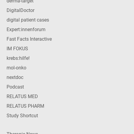
derma-target
DigitalDoctor
digital patient cases
Expert:innenforum
Fast Facts Interactive
IM FOKUS
krebs:hilfe!
mol-onko
nextdoc
Podcast
RELATUS MED
RELATUS PHARM
Study Shortcut