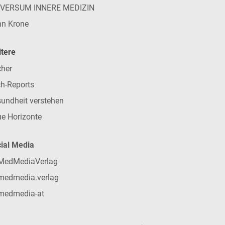
IVERSUM INNERE MEDIZIN
n Krone
tere
her
h-Reports
undheit verstehen
e Horizonte
ial Media
MedMediaVerlag
medmedia.verlag
medmedia-at