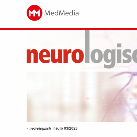
«
neurologisch
|
neuro 03|2023