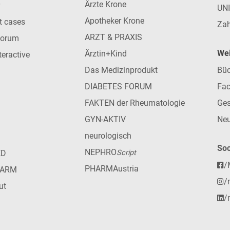
Ärzte Krone
UN
Apotheker Krone
nt cases
Zah
ARZT & PRAXIS
forum
Wei
Ärztin+Kind
teractive
Das Medizinprodukt
Büc
DIABETES FORUM
Fac
FAKTEN der Rheumatologie
Ges
GYN-AKTIV
Neu
neurologisch
Soc
NEPHRO
ED
Script
/
PHARMAustria
HARM
/
ut
/