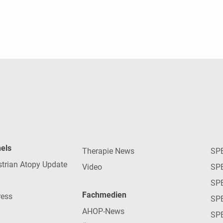
nels
Therapie News
SP
strian Atopy Update
Video
SP
SP
Fachmedien
ress
SPE
AHOP-News
SP