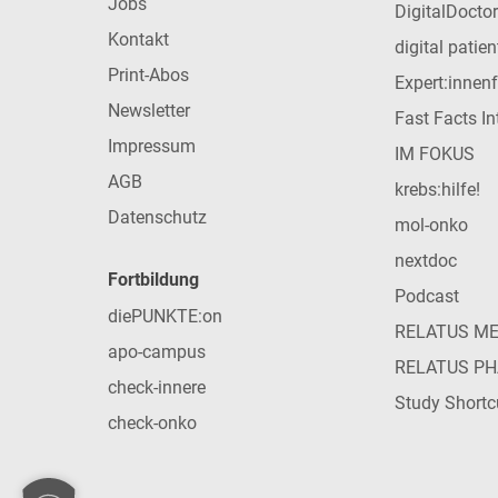
Jobs
DigitalDoctor
Kontakt
digital patie
Print-Abos
Expert:innen
Newsletter
Fast Facts In
Impressum
IM FOKUS
AGB
krebs:hilfe!
Datenschutz
mol-onko
nextdoc
Fortbildung
Podcast
diePUNKTE:on
RELATUS M
apo-campus
RELATUS P
check-innere
Study Shortc
check-onko