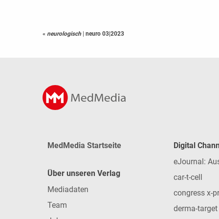
«
neurologisch
|
neuro 03|2023
MedMedia Startseite
Digital Chan
eJournal: Au
Über unseren Verlag
car-t-cell
Mediadaten
congress x-p
Team
derma-target