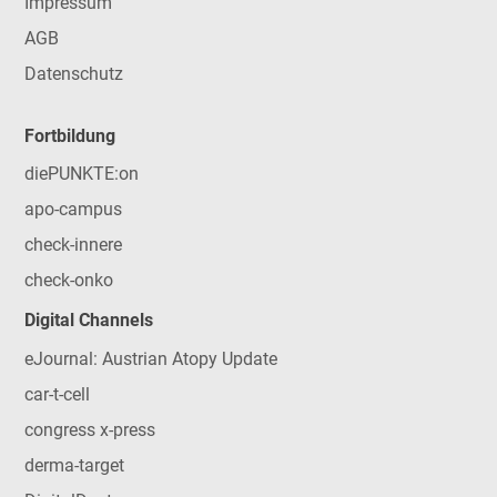
Impressum
AGB
Datenschutz
Fortbildung
diePUNKTE:on
apo-campus
check-innere
check-onko
Digital Channels
eJournal: Austrian Atopy Update
car-t-cell
congress x-press
derma-target