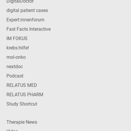
DigitalDoctor
digital patient cases
Expert:innenforum
Fast Facts Interactive
IM FOKUS
krebs:hilfe!
mol-onko
nextdoc
Podcast
RELATUS MED
RELATUS PHARM
Study Shortcut
Therapie News