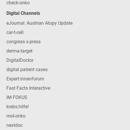
check-onko
Digital Channels
eJournal: Austrian Atopy Update
car-t-cell
congress x-press
derma-target
DigitalDoctor
digital patient cases
Expert:innenforum
Fast Facts Interactive
IM FOKUS
krebs:hilfe!
mol-onko
nextdoc