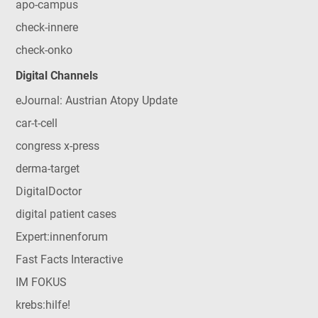
apo-campus
check-innere
check-onko
Digital Channels
eJournal: Austrian Atopy Update
car-t-cell
congress x-press
derma-target
DigitalDoctor
digital patient cases
Expert:innenforum
Fast Facts Interactive
IM FOKUS
krebs:hilfe!