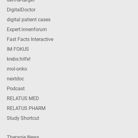
DigitalDoctor
digital patient cases
Expert:innenforum
Fast Facts Interactive
IM FOKUS
krebs:hilfe!
mol-onko
nextdoc
Podcast
RELATUS MED
RELATUS PHARM
Study Shortcut
Therapie News