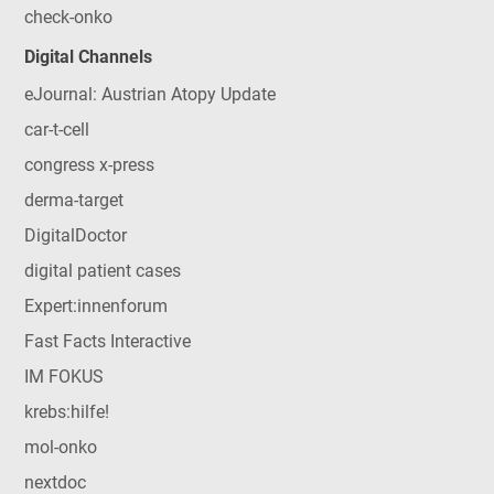
check-onko
Digital Channels
eJournal: Austrian Atopy Update
car-t-cell
congress x-press
derma-target
DigitalDoctor
digital patient cases
Expert:innenforum
Fast Facts Interactive
IM FOKUS
krebs:hilfe!
mol-onko
nextdoc