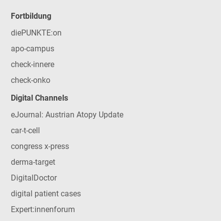
Fortbildung
diePUNKTE:on
apo-campus
check-innere
check-onko
Digital Channels
eJournal: Austrian Atopy Update
car-t-cell
congress x-press
derma-target
DigitalDoctor
digital patient cases
Expert:innenforum