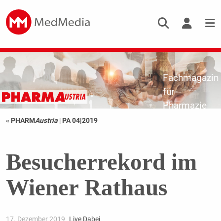
Fachmagazin
für
Pharmazie
« PHARM
Austria
|
PA 04|2019
Besucherrekord im
Wiener Rathaus
17. Dezember 2019
Live Dabei