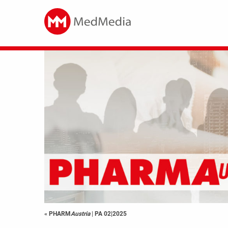
« PHARM
Austria
|
PA 02|2025