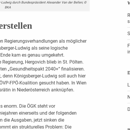
W
r-Ludwig durch Bundespräsident Alexander Van der Bellen; ©
BKA
R
s
rstellen
S
en Regierungsverhandlungen als möglicher
F
sberger-Ludwig als seine logische
i
m Ende kam es genau umgekehrt.
Regierung, Hergovich blieb in St. Pölten.
ten „Gesundheitspakt 2040+“ finalisieren.
D
t, denn Königsberger-Ludwig soll auch hier
ÖVP-FPÖ-Koalition gesucht haben. In Wien
L
esrätin in Niederösterreich anknüpfen.
N
gs enorm. Die ÖGK steht vor
D
iejahren einerseits und der folgenden
n die Ausgaben, jetzt sinken die
mt ein strukturelles Problem: Die