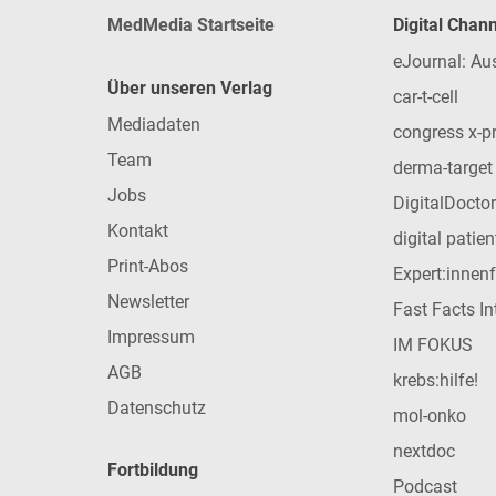
MedMedia Startseite
Digital Chan
eJournal: Au
Über unseren Verlag
car-t-cell
Mediadaten
congress x-p
Team
derma-target
Jobs
DigitalDoctor
Kontakt
digital patie
Print-Abos
Expert:innen
Newsletter
Fast Facts In
Impressum
IM FOKUS
AGB
krebs:hilfe!
Datenschutz
mol-onko
nextdoc
Fortbildung
Podcast