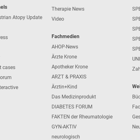
nels
Therapie News
SP
strian Atopy Update
Video
SP
SP
Fachmedien
ress
SPE
AHOP-News
SP
Ärzte Krone
UN
Apotheker Krone
nt cases
Zah
ARZT & PRAXIS
forum
Wei
Ärztin+Kind
teractive
Das Medizinprodukt
Büc
DIABETES FORUM
Fac
FAKTEN der Rheumatologie
Ges
GYN-AKTIV
Neu
neurologisch