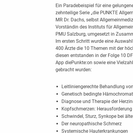
Ein Paradebeispiel für eine gelungene
zehnteilige Serie „die PUNKTE Allgeme
MR Dr. Dachs, selbst Allgemeinmedizi
Vorständin des Instituts für ­Allgeme
PMU Salzburg, umgesetzt in Zusamm
Im ersten Schritt wurde eine Auswah
400 Ärzte die 10 Themen mit der höc
diesen entstanden in der Folge 10 DFP
App diePunkte:on sowie eine Vielzahl
gebracht wurden:
Leitliniengerechte Behandlung v
Genetisch bedingte Hämochroma
Diagnose und Therapie der Herz­in
Kopfschmerzen: Herausforderung i
Schwindel, Sturz, Synkope bei älte
Der neuropathische Schmerz
Systemische Hauterkrankungen