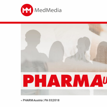
« PHARM
Austria
|
PA 03|2018