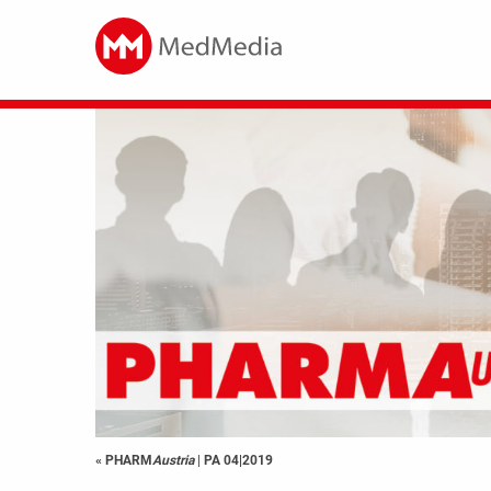
« PHARM
Austria
|
PA 04|2019