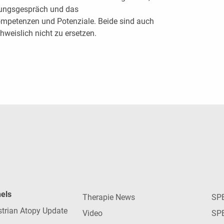
tungsgespräch und das
ompetenzen und Potenziale. Beide sind auch
chweislich nicht zu ersetzen.
nels
Therapie News
SP
strian Atopy Update
Video
SP