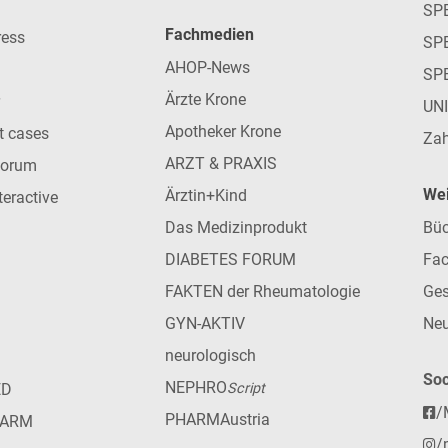
SP
Fachmedien
ress
SPE
AHOP-News
SP
Ärzte Krone
UN
Apotheker Krone
nt cases
Zah
ARZT & PRAXIS
forum
Wei
Ärztin+Kind
teractive
Das Medizinprodukt
Büc
DIABETES FORUM
Fac
FAKTEN der Rheumatologie
Ges
GYN-AKTIV
Neu
neurologisch
Soc
NEPHRO
ED
Script
/
PHARMAustria
HARM
/