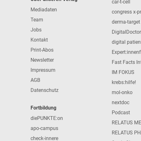
car-t-cell
Mediadaten
congress x-p
Team
derma-target
Jobs
DigitalDoctor
Kontakt
digital patie
Print-Abos
Expert:innen
Newsletter
Fast Facts In
Impressum
IM FOKUS
AGB
krebs:hilfe!
Datenschutz
mol-onko
nextdoc
Fortbildung
Podcast
diePUNKTE:on
RELATUS M
apo-campus
RELATUS P
check-innere