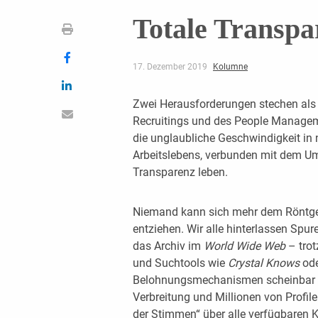
Totale Transpa
17. Dezember 2019
Kolumne
Zwei Herausforderungen stechen als 
Recruitings und des People Managem
die unglaubliche Geschwindigkeit in 
Arbeitslebens, verbunden mit dem Ums
Transparenz leben.
Niemand kann sich mehr dem Röntge
entziehen. Wir alle hinterlassen Spur
das Archiv im
World Wide Web
– tro
und Suchtools wie
Crystal Knows
od
Belohnungsmechanismen scheinbar üb
Verbreitung und Millionen von Profile
der Stimmen“ über alle verfügbaren