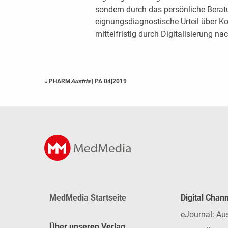
sondern durch das persönliche Bera
eignungsdiagnostische Urteil über K
mittelfristig durch Digitalisierung na
« PHARM
Austria
|
PA 04|2019
MedMedia Startseite
Digital Chan
eJournal: Au
Über unseren Verlag