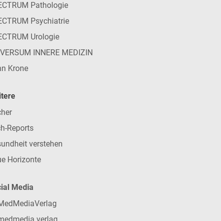
ECTRUM Pathologie
CTRUM Psychiatrie
ECTRUM Urologie
IVERSUM INNERE MEDIZIN
n Krone
tere
her
h-Reports
undheit verstehen
e Horizonte
ial Media
MedMediaVerlag
medmedia.verlag