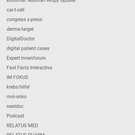
eJournal: Austrian Atopy Update
car-t-cell
congress x-press
derma-target
DigitalDoctor
digital patient cases
Expert:innenforum
Fast Facts Interactive
IM FOKUS
krebs:hilfe!
mol-onko
nextdoc
Podcast
RELATUS MED