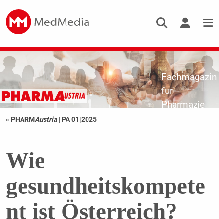
Fachmagazin
für
Pharmazie
« PHARM
Austria
|
PA 01|2025
Wie
gesundheitskompete
nt ist Österreich?