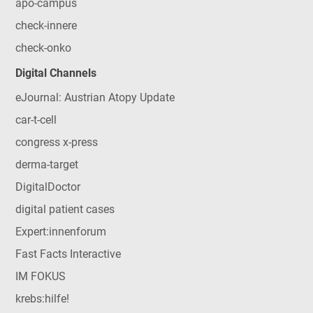
apo-campus
check-innere
check-onko
Digital Channels
eJournal: Austrian Atopy Update
car-t-cell
congress x-press
derma-target
DigitalDoctor
digital patient cases
Expert:innenforum
Fast Facts Interactive
IM FOKUS
krebs:hilfe!