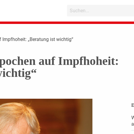
f Impfhoheit: „Beratung ist wichtig“
 pochen auf Impfhoheit:
wichtig“
D
W
a