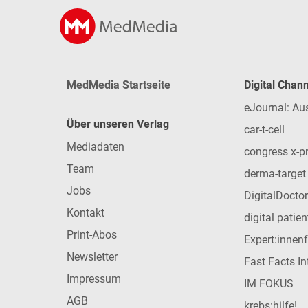
MedMedia Startseite
Digital Chan
eJournal: Au
Über unseren Verlag
car-t-cell
Mediadaten
congress x-p
Team
derma-target
Jobs
DigitalDoctor
Kontakt
digital patie
Print-Abos
Expert:innen
Newsletter
Fast Facts In
Impressum
IM FOKUS
AGB
krebs:hilfe!