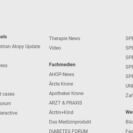
nels
Therapie News
SP
strian Atopy Update
Video
SP
SP
Fachmedien
ress
SPE
AHOP-News
SP
Ärzte Krone
UN
Apotheker Krone
nt cases
Zah
ARZT & PRAXIS
forum
Wei
Ärztin+Kind
teractive
Das Medizinprodukt
Büc
DIABETES FORUM
Fac