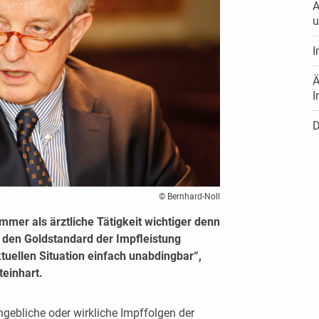
A
u
I
Ä
I
D
© Bernhard-Noll
mmer als ärztliche Tätigkeit wichtiger denn
n den Goldstandard der Impfleistung
ktuellen Situation einfach unabdingbar“,
einhart.
ngebliche oder wirkliche Impffolgen der