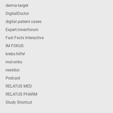
derma-target
DigitalDoctor
digital patient cases
Expert:innenforum
Fast Facts Interactive
IM FOKUS
krebs:hilfe!
mol-onko
nextdoc
Podcast
RELATUS MED
RELATUS PHARM
Study Shortcut