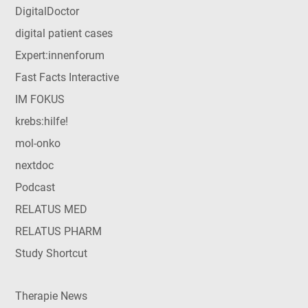
DigitalDoctor
digital patient cases
Expert:innenforum
Fast Facts Interactive
IM FOKUS
krebs:hilfe!
mol-onko
nextdoc
Podcast
RELATUS MED
RELATUS PHARM
Study Shortcut
Therapie News