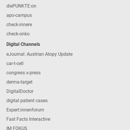
diePUNKTE:on
apo-campus
check-innere
check-onko
Digital Channels
eJournal: Austrian Atopy Update
car-t-cell
congress x-press
derma-target
DigitalDoctor
digital patient cases
Expert:innenforum
Fast Facts Interactive
IM FOKUS