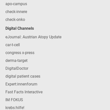
apo-campus
check-innere
check-onko
Digital Channels
eJournal: Austrian Atopy Update
car-t-cell
congress x-press
derma-target
DigitalDoctor
digital patient cases
Expert:innenforum
Fast Facts Interactive
IM FOKUS
krebs:hilfe!