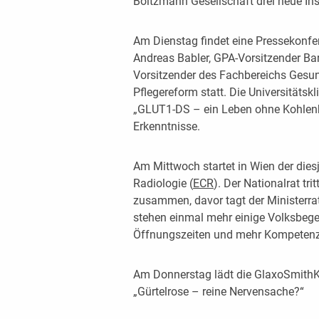
Boltzmann Gesellschaft drei neue Inst
Am Dienstag findet eine Pressekonfe
Andreas Babler, GPA-Vorsitzender Bar
Vorsitzender des Fachbereichs Gesu
Pflegereform statt. Die Universitätsk
„GLUT1-DS – ein Leben ohne Kohlenh
Erkenntnisse.
Am Mittwoch startet in Wien der dies
Radiologie (
ECR
). Der Nationalrat tr
zusammen, davor tagt der Ministerra
stehen einmal mehr einige Volksbeg
Öffnungszeiten und mehr Kompetenz
Am Donnerstag lädt die GlaxoSmit
„Gürtelrose – reine Nervensache?“