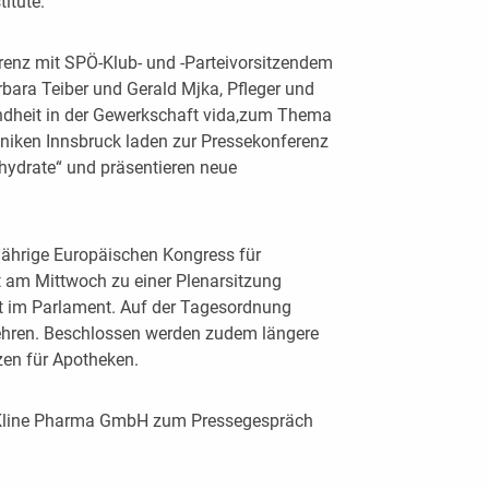
itute.
renz mit SPÖ-Klub- und -Parteivorsitzendem
bara Teiber und Gerald Mjka, Pfleger und
ndheit in der Gewerkschaft vida,zum Thema
liniken Innsbruck laden zur Pressekonferenz
ydrate“ und präsentieren neue
jährige Europäischen Kongress für
itt am Mittwoch zu einer Plenarsitzung
t im Parlament. Auf der Tagesordnung
ehren. Beschlossen werden zudem längere
en für Apotheken.
hKline Pharma GmbH zum Pressegespräch