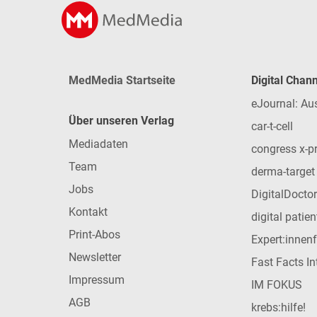
MedMedia Startseite
Digital Chan
eJournal: Au
Über unseren Verlag
car-t-cell
Mediadaten
congress x-p
Team
derma-target
Jobs
DigitalDoctor
Kontakt
digital patie
Print-Abos
Expert:innen
Newsletter
Fast Facts In
Impressum
IM FOKUS
AGB
krebs:hilfe!