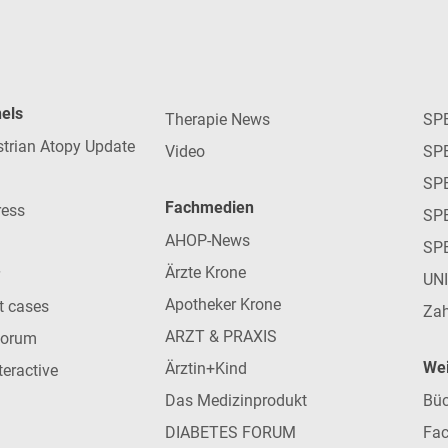
nels
Therapie News
SP
strian Atopy Update
Video
SP
SP
Fachmedien
ress
SPE
AHOP-News
SP
Ärzte Krone
UN
Apotheker Krone
nt cases
Zah
ARZT & PRAXIS
forum
Wei
Ärztin+Kind
teractive
Das Medizinprodukt
Büc
DIABETES FORUM
Fac