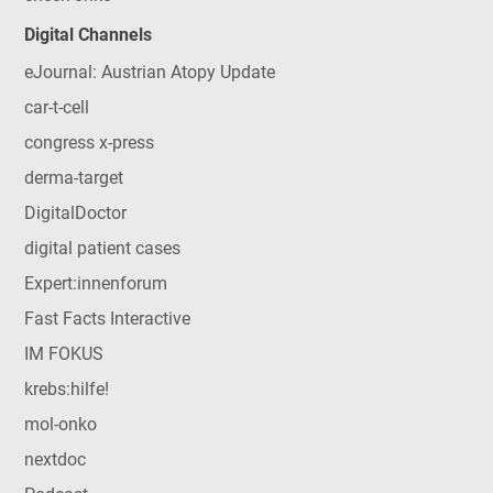
Digital Channels
eJournal: Austrian Atopy Update
car-t-cell
congress x-press
derma-target
DigitalDoctor
digital patient cases
Expert:innenforum
Fast Facts Interactive
IM FOKUS
krebs:hilfe!
mol-onko
nextdoc