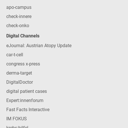
apo-campus
check-innere
check-onko
Digital Channels
eJournal: Austrian Atopy Update
car-t-cell
congress x-press
derma-target
DigitalDoctor
digital patient cases
Expert:innenforum
Fast Facts Interactive
IM FOKUS
krebs:hilfe!