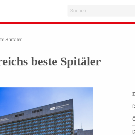
te Spitäler
eichs beste Spitäler
D
D
Ö
D