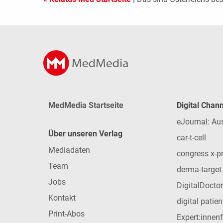
MedMedia Startseite
Digital Chan
eJournal: Au
Über unseren Verlag
car-t-cell
Mediadaten
congress x-p
Team
derma-target
Jobs
DigitalDoctor
Kontakt
digital patie
Print-Abos
Expert:innen