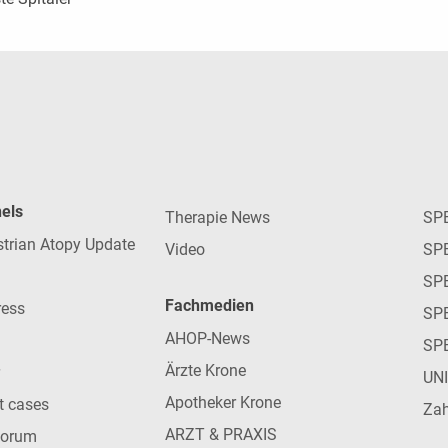
nels
Therapie News
SP
strian Atopy Update
Video
SP
SP
Fachmedien
ress
SPE
AHOP-News
SP
Ärzte Krone
UN
Apotheker Krone
nt cases
Zah
ARZT & PRAXIS
forum