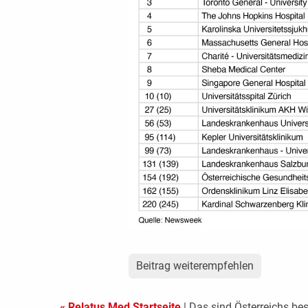
Beitrag weiterempfehlen
« Relatus Med Startseite
| Das sind Österreichs bes