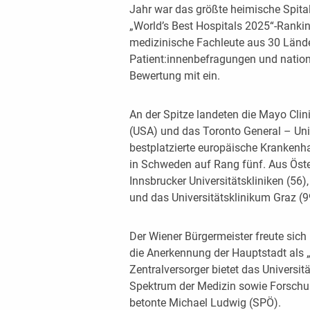
Jahr war das größte heimische Spital
„World’s Best Hospitals 2025“-Ranki
medizinische Fachleute aus 30 Lände
Patient:innenbefragungen und nationa
Bewertung mit ein.
An der Spitze landeten die Mayo Clini
(USA) und das Toronto General – Uni
bestplatzierte europäische Krankenha
in Schweden auf Rang fünf. Aus Öster
Innsbrucker Universitätskliniken (56)
und das Universitätsklinikum Graz (9
Der Wiener Bürgermeister freute sic
die Anerkennung der Hauptstadt als „
Zentralversorger bietet das Universi
Spektrum der Medizin sowie Forschun
betonte Michael Ludwig (SPÖ).