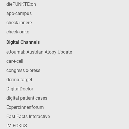
diePUNKTE:on
apo-campus
check-innere
check-onko
Digital Channels
eJournal: Austrian Atopy Update
car-t-cell
congress x-press
derma-target
DigitalDoctor
digital patient cases
Expert:innenforum
Fast Facts Interactive
IM FOKUS