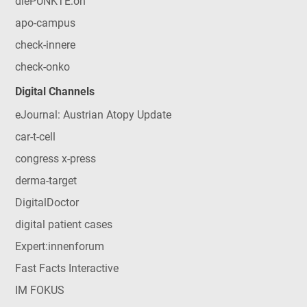
diePUNKTE:on
apo-campus
check-innere
check-onko
Digital Channels
eJournal: Austrian Atopy Update
car-t-cell
congress x-press
derma-target
DigitalDoctor
digital patient cases
Expert:innenforum
Fast Facts Interactive
IM FOKUS