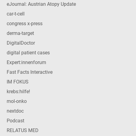
eJournal: Austrian Atopy Update
car-t-cell
congress x-press
derma-target
DigitalDoctor
digital patient cases
Expert:innenforum
Fast Facts Interactive
IM FOKUS
krebs:hilfe!
mol-onko
nextdoc
Podcast
RELATUS MED