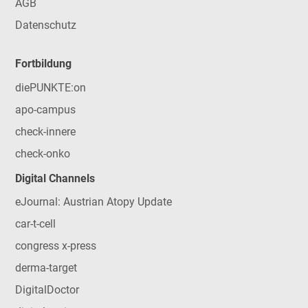
AGB
Datenschutz
Fortbildung
diePUNKTE:on
apo-campus
check-innere
check-onko
Digital Channels
eJournal: Austrian Atopy Update
car-t-cell
congress x-press
derma-target
DigitalDoctor