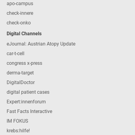
apo-campus
check-innere
check-onko
Digital Channels
eJournal: Austrian Atopy Update
car-t-cell
congress x-press
derma-target
DigitalDoctor
digital patient cases
Expert:innenforum
Fast Facts Interactive
IM FOKUS
krebs:hilfe!