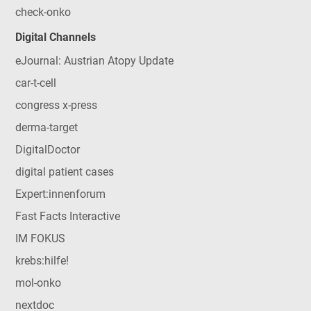
check-onko
Digital Channels
eJournal: Austrian Atopy Update
car-t-cell
congress x-press
derma-target
DigitalDoctor
digital patient cases
Expert:innenforum
Fast Facts Interactive
IM FOKUS
krebs:hilfe!
mol-onko
nextdoc