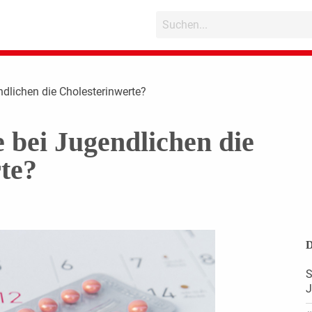
endlichen die Cholesterinwerte?
e bei Jugendlichen die
te?
D
S
J