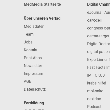
MedMedia Startseite
Digital Chan
eJournal: Au
Über unseren Verlag
car-t-cell
Mediadaten
congress x-p
Team
derma-target
Jobs
DigitalDoctor
Kontakt
digital patie
Print-Abos
Expert:innen
Newsletter
Fast Facts In
Impressum
IM FOKUS
AGB
krebs:hilfe!
Datenschutz
mol-onko
nextdoc
Fortbildung
Podcast