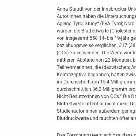
Anna Staudt von der Innsbrucker Unive
Autor:innen haben die Untersuchung
Ageing-Tyrol Study“ (EVA-Tyrol; Nord-
wurden die Blutfettwerte (Cholesterin
von insgesamt 558 14- bis 19-jährig
beziehungsweise verglichen. 317 (38
(OCs) zu verwenden. Die Werte wurde
mittleren Abstand von 22 Monaten, be
Teilnehmerinnen, die (dazwischen; A
Kontrazeptiva begannen, hatten zwi
im Durchschnitt um 15,4 Milligramm 
durchschnittlich 36,2 Milligramm pro 
Nicht-Benutzerinnen von OCs.“ Die Da
Blutfettwerte offenbar nicht mehr. O
Studienautor:innen außerdem geringf
Blutdruckwerte und rauchten öfter al
Das Forschungsteam schloss, dass d