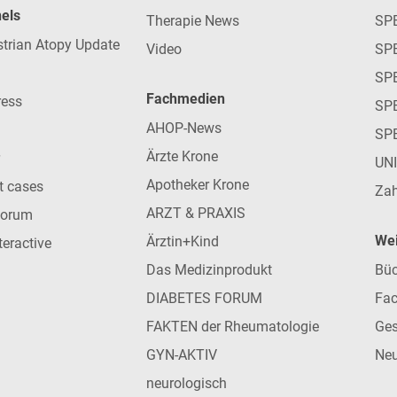
nels
Therapie News
SP
strian Atopy Update
Video
SP
SP
Fachmedien
ress
SPE
AHOP-News
SP
Ärzte Krone
UN
Apotheker Krone
nt cases
Zah
ARZT & PRAXIS
forum
Wei
Ärztin+Kind
teractive
Das Medizinprodukt
Büc
DIABETES FORUM
Fac
FAKTEN der Rheumatologie
Ges
GYN-AKTIV
Neu
neurologisch