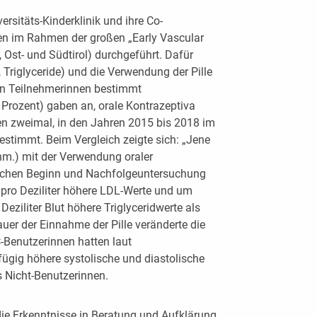
rsitäts-Kinderklinik und ihre Co-
en im Rahmen der großen „Early Vascular
, Ost- und Südtirol) durchgeführt. Dafür
, Triglyceride) und die Verwendung der Pille
en Teilnehmerinnen bestimmt
 Prozent) gaben an, orale Kontrazeptiva
n zweimal, in den Jahren 2015 bis 2018 im
stimmt. Beim Vergleich zeigte sich: „Jene
nm.) mit der Verwendung oraler
schen Beginn und Nachfolgeuntersuchung
pro Deziliter höhere LDL-Werte und um
Deziliter Blut höhere Triglyceridwerte als
uer der Einnahme der Pille veränderte die
C-Benutzerinnen hatten laut
ügig höhere systolische und diastolische
s Nicht-Benutzerinnen.
ie Erkenntnisse in Beratung und Aufklärung