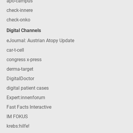
apo-campus
check-innere
check-onko
Digital Channels
eJournal: Austrian Atopy Update
car-t-cell
congress x-press
derma-target
DigitalDoctor
digital patient cases
Expert:innenforum
Fast Facts Interactive
IM FOKUS
krebs:hilfe!