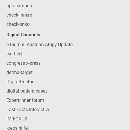
apo-campus
check-innere
check-onko
Digital Channels
eJournal: Austrian Atopy Update
car-t-cell
congress x-press
derma-target
DigitalDoctor
digital patient cases
Expert:innenforum
Fast Facts Interactive
IM FOKUS
krebs:hilfe!