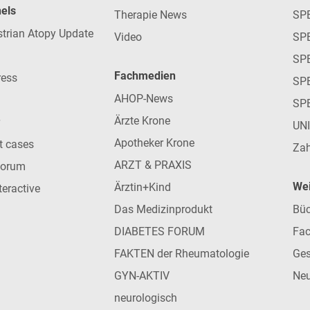
nels
Therapie News
SP
strian Atopy Update
Video
SP
SP
Fachmedien
ress
SPE
AHOP-News
SP
Ärzte Krone
UN
Apotheker Krone
nt cases
Zah
ARZT & PRAXIS
forum
Wei
Ärztin+Kind
teractive
Das Medizinprodukt
Büc
DIABETES FORUM
Fac
FAKTEN der Rheumatologie
Ges
GYN-AKTIV
Neu
neurologisch