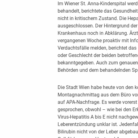
Im Wiener St. Anna-Kinderspital wer
behandelt, berichtete das Gesundhei
nicht in kritischem Zustand. Die Hepat
ausgeschlossen. Der Hintergrund der 
Krankenhaus noch in Abklärung. Ärzti
vergangenen Woche proaktiv mit Info
Verdachtsfälle melden, berichtet das
oder Geschlecht der beiden betroffen
bekanntgegeben. Auch zum genauen 
Behörden und dem behandelnden Spit
Die Stadt Wien habe heute von den ko
Montagnachmittag aus dem Büro von
auf APA-Nachfrage. Es werde vorerst w
gesprochen, obwohl – wie bei den Er
Virus-Hepatitis A bis E nicht nachge
Leberentzündung unklar ist. Jedenfal
Bilirubin nicht von der Leber abgeb