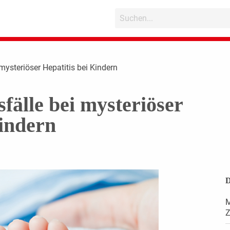
 mysteriöser Hepatitis bei Kindern
fälle bei mysteriöser
Kindern
D
M
Z