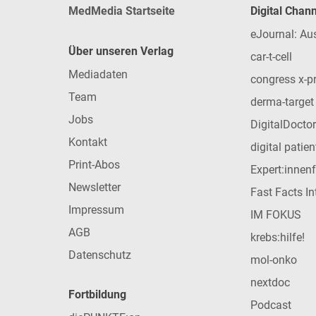
MedMedia Startseite
Digital Chan
eJournal: Au
Über unseren Verlag
car-t-cell
Mediadaten
congress x-p
Team
derma-target
Jobs
DigitalDoctor
Kontakt
digital patie
Print-Abos
Expert:innen
Newsletter
Fast Facts In
Impressum
IM FOKUS
AGB
krebs:hilfe!
Datenschutz
mol-onko
nextdoc
Fortbildung
Podcast