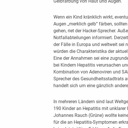
Gelbfärbung von Haut und Augen.
Wenn ein Kind kränklich wirkt, even
Augen „merklich gelb“ färben, sollten
gehen, riet der Hacker-Sprecher. Auß
Notfallabteilungen informiert. Derzei
der Fälle in Europa und weltweit sei
würden die Charakteristika der aktue
Eine der Annahmen sei eine zugrunde
bei Kindern Hepatitis verursachen und
Kombination von Adenoviren und SARS
Sprecher des Gesundheitsstadtrats a
handelt sich um eine gänzlich andere
In mehreren Ländern sind laut Welt
190 Kinder an Hepatitis mit unklarer
Johannes Rauch (Grüne) wollte keine
für die an Hepatitis-Symptomen erkra