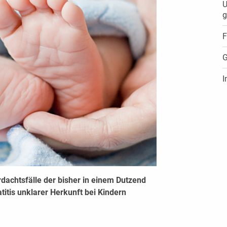
U
g
F
G
I
rdachtsfälle der bisher in einem Dutzend
itis unklarer Herkunft bei Kindern