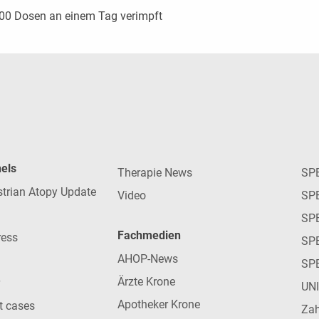
000 Dosen an einem Tag verimpft
nels
Therapie News
SP
strian Atopy Update
Video
SP
SP
Fachmedien
ress
SPE
AHOP-News
SP
Ärzte Krone
UN
Apotheker Krone
nt cases
Zah