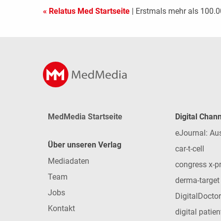
« Relatus Med Startseite
| Erstmals mehr als 100.
MedMedia Startseite
Digital Chan
eJournal: Au
Über unseren Verlag
car-t-cell
Mediadaten
congress x-p
Team
derma-target
Jobs
DigitalDoctor
Kontakt
digital patie