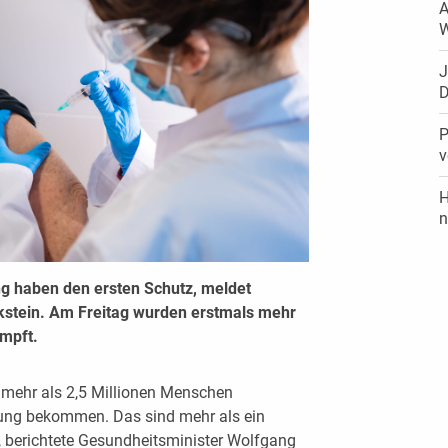
A
W
J
D
P
v
H
n
ng haben den ersten Schutz, meldet
stein. Am Freitag wurden erstmals mehr
impft.
h mehr als 2,5 Millionen Menschen
ung bekommen. Das sind mehr als ein
“, berichtete Gesundheitsminister Wolfgang