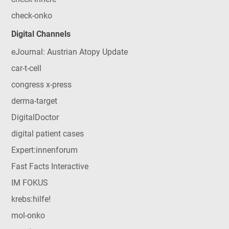
check-onko
Digital Channels
eJournal: Austrian Atopy Update
car-t-cell
congress x-press
derma-target
DigitalDoctor
digital patient cases
Expert:innenforum
Fast Facts Interactive
IM FOKUS
krebs:hilfe!
mol-onko