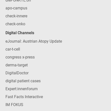
diePUNKTE:on
apo-campus
check-innere
check-onko
Digital Channels
eJournal: Austrian Atopy Update
car-t-cell
congress x-press
derma-target
DigitalDoctor
digital patient cases
Expert:innenforum
Fast Facts Interactive
IM FOKUS