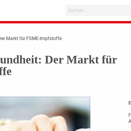
Der Markt für FSME-Impfstoffe
undheit: Der Markt für
fe
D
F
A