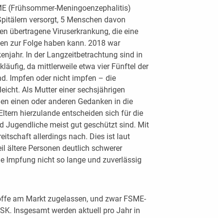
ME (Frühsommer-Meningoenzephalitis)
Spitälern versorgt, 5 Menschen davon
en übertragene Viruserkrankung, die eine
en zur Folge haben kann. 2018 war
njahr. In der Langzeitbetrachtung sind in
läufig, da mittlerweile etwa vier Fünftel der
. Impfen oder nicht impfen – die
 leicht. Als Mutter einer sechsjährigen
den einen oder anderen Gedanken in die
Eltern hierzulande entscheiden sich für die
 Jugendliche meist gut geschützt sind. Mit
tschaft allerdings nach. Dies ist laut
il ältere Personen deutlich schwerer
e Impfung nicht so lange und zuverlässig
toffe am Markt zugelassen, und zwar FSME-
K. Insgesamt werden aktuell pro Jahr in