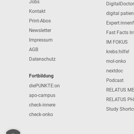
Jobs
DigitalDoctor
Kontakt
digital patie
Print-Abos
Expert:innen
Newsletter
Fast Facts In
Impressum
IM FOKUS
AGB
krebs:hilfe!
Datenschutz
mol-onko
nextdoc
Fortbildung
Podcast
diePUNKTE:on
RELATUS M
apo-campus
RELATUS P
check-innere
Study Shortc
check-onko