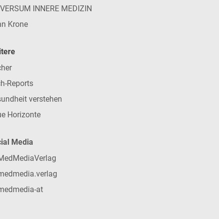
IVERSUM INNERE MEDIZIN
n Krone
tere
her
h-Reports
undheit verstehen
e Horizonte
ial Media
MedMediaVerlag
medmedia.verlag
medmedia-at