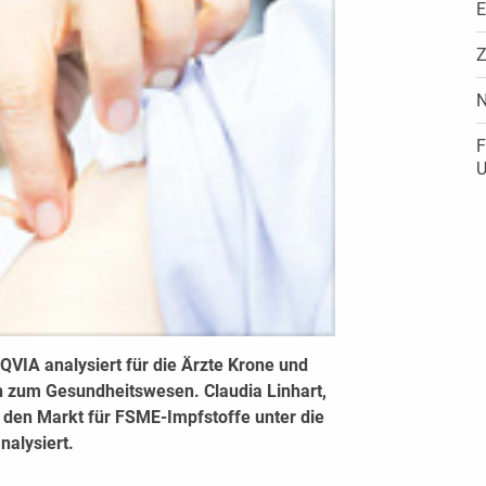
E
Z
N
F
U
IA analysiert für die Ärzte Krone und
 zum Gesundheitswesen. Claudia Linhart,
at den Markt für FSME-Impfstoffe unter die
alysiert.