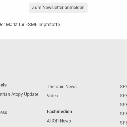
Zum Newsletter anmelden
Der Markt für FSME-Impfstoffe
nels
Therapie News
SP
strian Atopy Update
Video
SP
SP
Fachmedien
ress
SPE
AHOP-News
SP