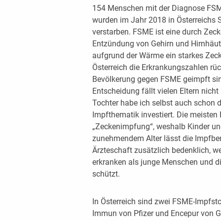
154 Menschen mit der Diagnose FS
wurden im Jahr 2018 in Österreichs 
verstarben. FSME ist eine durch Zeck
Entzündung von Gehirn und Hirnhäut
aufgrund der Wärme ein starkes Zecke
Österreich die Erkrankungszahlen rück
Bevölkerung gegen FSME geimpft sind
Entscheidung fällt vielen Eltern nicht
Tochter habe ich selbst auch schon 
Impfthematik investiert. Die meisten 
„Zeckenimpfung“, weshalb Kinder und
zunehmendem Alter lässt die Impfberei
Ärzteschaft zusätzlich bedenklich, we
erkranken als junge Menschen und di
schützt.
In Österreich sind zwei FSME-Impfs
Immun von Pfizer und Encepur von GS