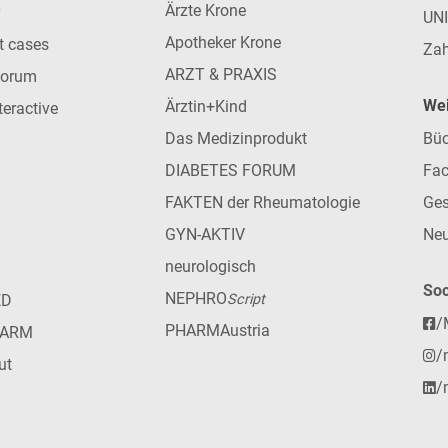
Ärzte Krone
UN
Apotheker Krone
nt cases
Zah
ARZT & PRAXIS
forum
Wei
Ärztin+Kind
teractive
Das Medizinprodukt
Büc
DIABETES FORUM
Fac
FAKTEN der Rheumatologie
Ges
GYN-AKTIV
Neu
neurologisch
Soc
NEPHRO
ED
Script
/
PHARMAustria
HARM
/
ut
/