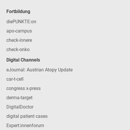
Fortbildung
diePUNKTE:on
apo-campus
check-innere
check-onko
Digital Channels
eJournal: Austrian Atopy Update
car-t-cell
congress x-press
derma-target
DigitalDoctor
digital patient cases
Expert:innenforum