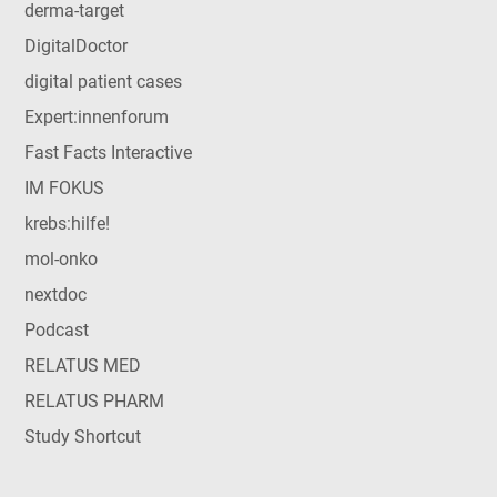
derma-target
DigitalDoctor
digital patient cases
Expert:innenforum
Fast Facts Interactive
IM FOKUS
krebs:hilfe!
mol-onko
nextdoc
Podcast
RELATUS MED
RELATUS PHARM
Study Shortcut