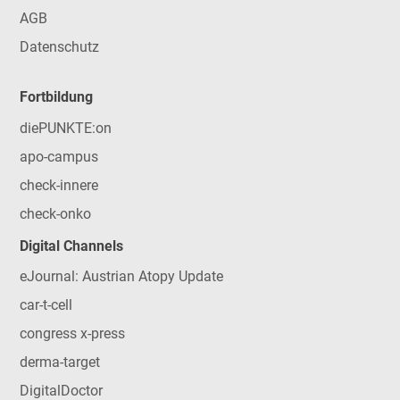
AGB
Datenschutz
Fortbildung
diePUNKTE:on
apo-campus
check-innere
check-onko
Digital Channels
eJournal: Austrian Atopy Update
car-t-cell
congress x-press
derma-target
DigitalDoctor