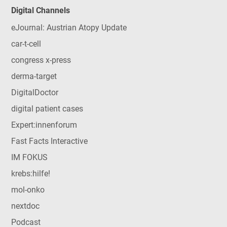
Digital Channels
eJournal: Austrian Atopy Update
car-t-cell
congress x-press
derma-target
DigitalDoctor
digital patient cases
Expert:innenforum
Fast Facts Interactive
IM FOKUS
krebs:hilfe!
mol-onko
nextdoc
Podcast