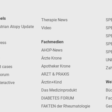
nels
Therapie News
SP
strian Atopy Update
Video
SP
SP
Fachmedien
ress
SPE
AHOP-News
SP
Ärzte Krone
UN
Apotheker Krone
nt cases
Zah
ARZT & PRAXIS
forum
Wei
Ärztin+Kind
teractive
Das Medizinprodukt
Büc
DIABETES FORUM
Fac
FAKTEN der Rheumatologie
Ges