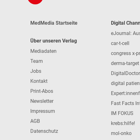
MedMedia Startseite
Digital Chan
eJournal: Au
Über unseren Verlag
car-t-cell
Mediadaten
congress x-p
Team
derma-target
Jobs
DigitalDoctor
Kontakt
digital patie
Print-Abos
Expert:innen
Newsletter
Fast Facts In
Impressum
IM FOKUS
AGB
krebs:hilfe!
Datenschutz
mol-onko