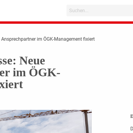
 Ansprechpartner im ÖGK-Management fixiert
sse: Neue
ner im ÖGK-
xiert
D
D