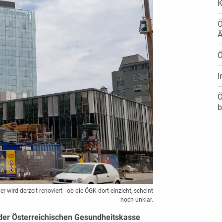
Ö
Ä
Ö
I
Ö
b
wird derzeit renoviert - ob die ÖGK dort einzieht, scheint
noch unklar.
er Österreichischen Gesundheitskasse