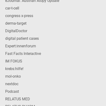
eJournal: Austrian Atopy Update
car-t-cell
congress x-press
derma-target
DigitalDoctor
digital patient cases
Expert:innenforum
Fast Facts Interactive
IM FOKUS
krebs:hilfe!
mol-onko
nextdoc
Podcast
RELATUS MED