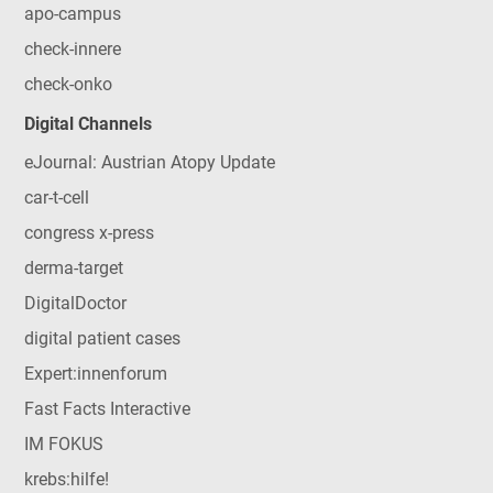
apo-campus
check-innere
check-onko
Digital Channels
eJournal: Austrian Atopy Update
car-t-cell
congress x-press
derma-target
DigitalDoctor
digital patient cases
Expert:innenforum
Fast Facts Interactive
IM FOKUS
krebs:hilfe!