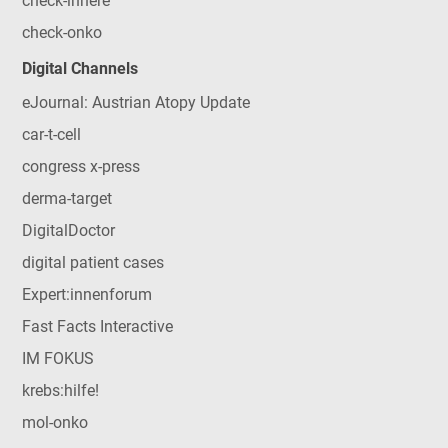
check-innere
check-onko
Digital Channels
eJournal: Austrian Atopy Update
car-t-cell
congress x-press
derma-target
DigitalDoctor
digital patient cases
Expert:innenforum
Fast Facts Interactive
IM FOKUS
krebs:hilfe!
mol-onko