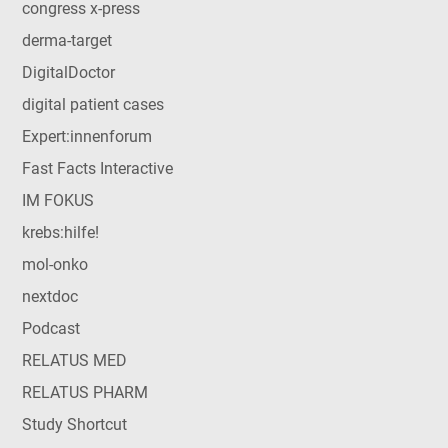
congress x-press
derma-target
DigitalDoctor
digital patient cases
Expert:innenforum
Fast Facts Interactive
IM FOKUS
krebs:hilfe!
mol-onko
nextdoc
Podcast
RELATUS MED
RELATUS PHARM
Study Shortcut