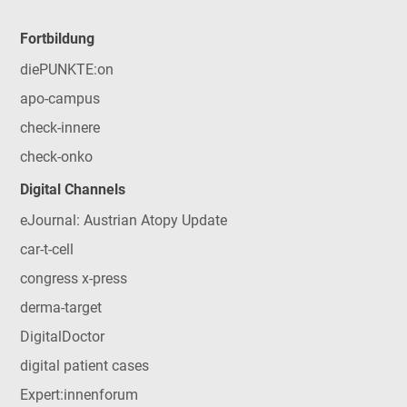
Fortbildung
diePUNKTE:on
apo-campus
check-innere
check-onko
Digital Channels
eJournal: Austrian Atopy Update
car-t-cell
congress x-press
derma-target
DigitalDoctor
digital patient cases
Expert:innenforum