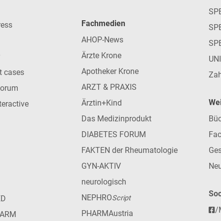
SP
Fachmedien
ress
SPE
AHOP-News
SP
Ärzte Krone
UN
Apotheker Krone
nt cases
Zah
ARZT & PRAXIS
forum
Wei
Ärztin+Kind
teractive
Das Medizinprodukt
Büc
DIABETES FORUM
Fac
FAKTEN der Rheumatologie
Ges
GYN-AKTIV
Neu
neurologisch
Soc
NEPHRO
ED
Script
/
PHARMAustria
HARM