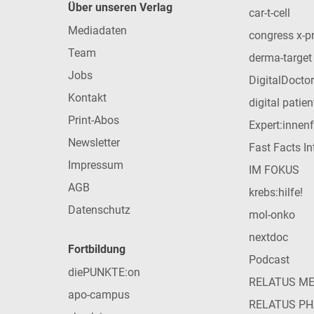
Über unseren Verlag
car-t-cell
Mediadaten
congress x-p
Team
derma-target
Jobs
DigitalDoctor
Kontakt
digital patie
Print-Abos
Expert:innen
Newsletter
Fast Facts In
Impressum
IM FOKUS
AGB
krebs:hilfe!
Datenschutz
mol-onko
nextdoc
Fortbildung
Podcast
diePUNKTE:on
RELATUS M
apo-campus
RELATUS P